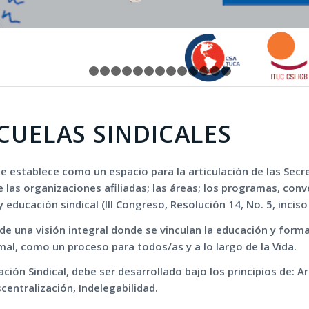
1
2
3
4
5
6
7
8
9
10
11
12
13
14
CUELAS SINDICALES
se establece como un espacio para la articulación de las Secr
 las organizaciones afiliadas; las áreas; los programas, conv
ducación sindical (III Congreso, Resolución 14, No. 5, inciso
e una visión integral donde se vinculan la educación y form
rmal, como un proceso para todos/as y a lo largo de la Vida.
ión Sindical, debe ser desarrollado bajo los principios de: Ar
entralización, Indelegabilidad.