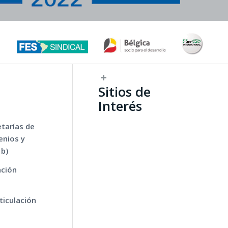
Sitios de
Interés
etarías de
enios y
 b)
ación
ticulación