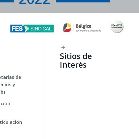
Sitios de
Interés
etarías de
enios y
 b)
ación
ticulación