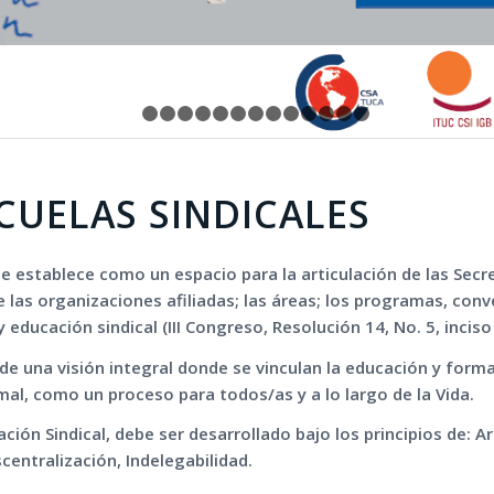
1
2
3
4
5
6
7
8
9
10
11
12
13
14
CUELAS SINDICALES
se establece como un espacio para la articulación de las Secr
 las organizaciones afiliadas; las áreas; los programas, conv
ducación sindical (III Congreso, Resolución 14, No. 5, inciso
e una visión integral donde se vinculan la educación y form
rmal, como un proceso para todos/as y a lo largo de la Vida.
ión Sindical, debe ser desarrollado bajo los principios de: Ar
entralización, Indelegabilidad.