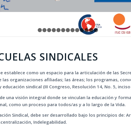
1
2
3
4
5
6
7
8
9
10
11
12
13
14
CUELAS SINDICALES
se establece como un espacio para la articulación de las Secr
 las organizaciones afiliadas; las áreas; los programas, conv
ducación sindical (III Congreso, Resolución 14, No. 5, inciso
e una visión integral donde se vinculan la educación y form
rmal, como un proceso para todos/as y a lo largo de la Vida.
ión Sindical, debe ser desarrollado bajo los principios de: Ar
entralización, Indelegabilidad.