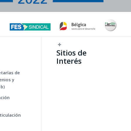
Sitios de
Interés
etarías de
enios y
 b)
ación
ticulación