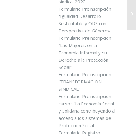
sindical 2022
Formulario Preinscripción
IN
“Igualdad Desarrollo
Sustentable y ODS con
Perspectiva de Género»
Formulario Preinscripcion
“Las Mujeres en la
Economía Informal y su
Derecho a la Protección
Social”
Formulario Preinscripcion
“TRANSFORMACIÓN
SINDICAL”
Formulario Preinscripción
curso : “La Economía Social
y Solidaria contribuyendo al
acceso a los sistemas de
Protección Social”
Formulario Registro