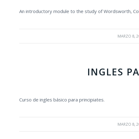
An introductory module to the study of Wordsworth, C
MARZO 8, 2
/
INGLES P
Curso de ingles básico para principiates.
MARZO 8, 2
/