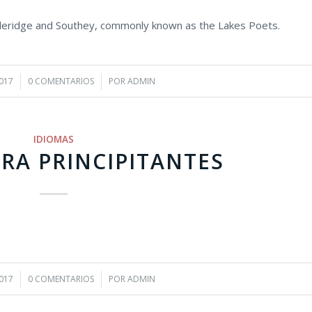
oleridge and Southey, commonly known as the Lakes Poets.
017
0 COMENTARIOS
/
POR
ADMIN
IDIOMAS
ARA PRINCIPITANTES
017
0 COMENTARIOS
/
POR
ADMIN